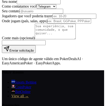
Seu nome
Como contatamos você
Seu contato
Jogadores que você poderia trazer
Onde jogam (país, salas, apps)
Conte mais (opcional)
Enviar solicitação
Um único código de agente válido em PokerDealsAI ·
EasyAmericanPoker · EasyPokerApps.
Poker Rooms
Sports Betting
CoinPoker
BetOnline
View all →
Promoções