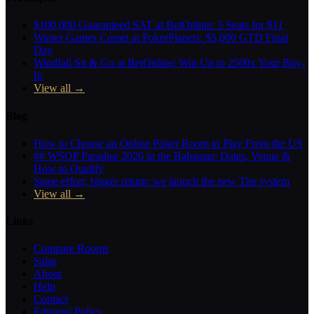
$100,000 Guaranteed SAT at BetOnline: 5 Seats for $11
Winter Games Comet at PokerPlanets: $5,000 GTD Final
Day
Windfall Sit & Go at BetOnline: Win Up to 2500x Your Buy-
In
View all →
Blog
How to Choose an Online Poker Room to Play From the US
## WSOP Paradise 2026 in the Bahamas: Dates, Venue &
How to Qualify
Same effort, bigger return: we launch the new Tier system
View all →
Links
Compare Rooms
Salas
About
Help
Contact
Editorial Policy