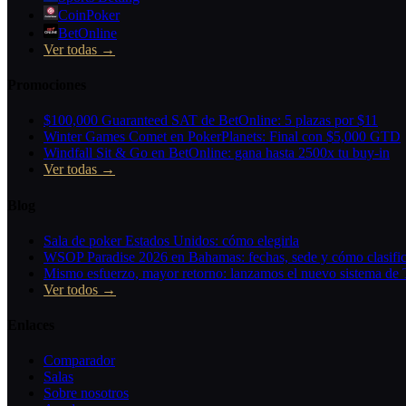
CoinPoker
BetOnline
Ver todas →
Promociones
$100,000 Guaranteed SAT de BetOnline: 5 plazas por $11
Winter Games Comet en PokerPlanets: Final con $5,000 GTD
Windfall Sit & Go en BetOnline: gana hasta 2500x tu buy-in
Ver todas →
Blog
Sala de poker Estados Unidos: cómo elegirla
WSOP Paradise 2026 en Bahamas: fechas, sede y cómo clasific
Mismo esfuerzo, mayor retorno: lanzamos el nuevo sistema de 
Ver todos →
Enlaces
Comparador
Salas
Sobre nosotros