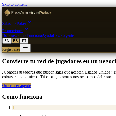
Skip to content
Salas de Poker
Promociones
Noticias
Cómo Funciona
Ayuda
Hazte agente
EN
ES
PT
Registrarse
Convierte tu red de jugadores en un negoc
¿Conoces jugadores que buscan salas que acepten Estados Unidos? Tra
cobras cuando quieras. Tú captas, nosotros nos ocupamos del resto.
Quiero ser agente
Cómo funciona
1