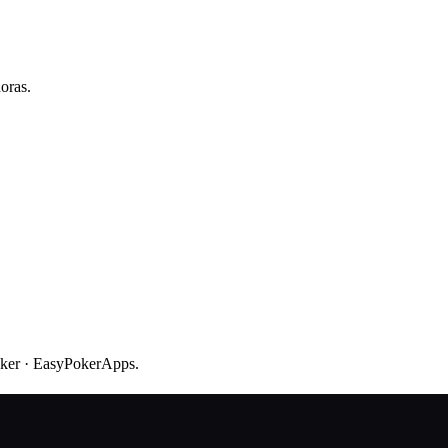
oras.
oker · EasyPokerApps.