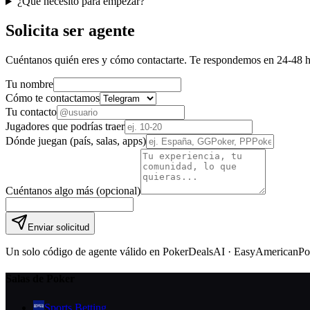
¿Qué necesito para empezar?
Solicita ser agente
Cuéntanos quién eres y cómo contactarte. Te respondemos en 24-48 h
Tu nombre
Cómo te contactamos
Tu contacto
Jugadores que podrías traer
Dónde juegan (país, salas, apps)
Cuéntanos algo más (opcional)
Enviar solicitud
Un solo código de agente válido en PokerDealsAI · EasyAmericanP
Salas de Poker
Sports Betting