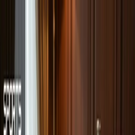
Skip to content
Salas de Poker
Promoções
Notícias
Como Funciona
Ajuda
Torne-se agente
EN
ES
PT
Cadastrar-se
Ofertas verificadas
Pagamentos instantâneos
Comunidade
ativa
Suporte 24/7
Início
/
Promoções
/
Sports Betting Poker VIP Club 2026:
Recompensas Exclusivas por Fidelidade
Fidelidade
Sports Betting Poker VIP Club 2026:
Recompensas Exclusivas por Fidelidade
O Sports Betting Poker VIP Club 2026 recompensa você com
benefícios exclusivos que crescem conforme sua atividade. Acesse