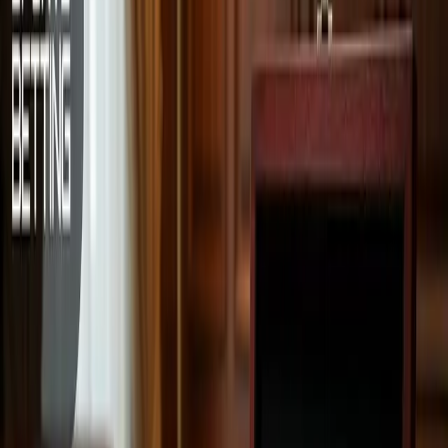
corridas de dinheiro diárias de até $15.000, bônus mensais, saques
prioritários e uma equipe VIP dedicada nos níveis mais altos. Além
disso, ao se cadastrar pelo PokerDealsAI, você acumula AI Points
x5 em todas as suas sessões.
3
min
de leitura