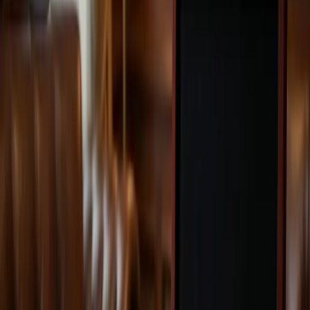
Compartilhar