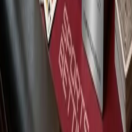
benefícios progressivos
5
Aproveite os AI Points x5 em cada sessão ao se cadastrar
conosco
O Sports Betting Poker VIP Club 2026 une a emoção do poker
competitivo a recompensas concretas que crescem junto com você.
Seja jogador recreativo ou grinder dedicado, esse programa foi
pensado para maximizar o valor do seu jogo.
Pronto para começar?
Registre-se através do nosso link exclusivo e maximize seus
benefícios.
Resgatar esta oferta agora
Ofertas verificadas
Cada promoção revisada e confirmada pela nossa equipe
AI Points extra