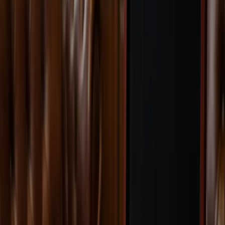
Telegram
Resgatar esta oferta
Disponível em
Sports Betting
♠
10-30% (progresivo)
rakeback
Sports Betting Poker VIP Club 2026: Seu
Caminho para Recompensas Exclusivas
O
Sports Betting Poker VIP Club
foi criado para recompensar sua