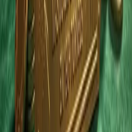
horário do servidor da BetOnline; verifique o seu fuso
horário
- A participação na COPS 2026 está sujeita aos termos
e condições gerais da BetOnline
- As estruturas de premiação (ITM, top heavy, flat)
variam conforme cada evento específico
- Nem todos os torneios da série estão disponíveis em
todas as jurisdições; consulte as restrições regionais
Restrições Comuns
◆
Idade mínima:
18 anos (ou a maioridade legal na sua
jurisdição)
◆
Jogadores por torneio:
Alguns eventos têm limite máximo
de entradas
◆
Re-entries:
Disponíveis em alguns formatos, não em todos
◆
Cancelamentos:
A BetOnline se reserva o direito de
cancelar ou modificar eventos caso não seja atingido um
número mínimo de jogadores
Por que Jogar a COPS 2026?