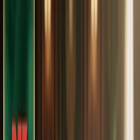
Skip to content
Salas de Poker
Promoções
Notícias
Como Funciona
Ajuda
Torne-se agente
EN
ES
PT
Cadastrar-se
Ofertas verificadas
Pagamentos instantâneos
Comunidade
ativa
Suporte 24/7
Início
/
Promoções
/
BetOnline Championship Series 2026: Mais de
$3M Garantidos em 190+ Torneios
Ticket de Torneio
BetOnline Championship Series 2026:
Mais de $3M Garantidos em 190+
Torneios
A Championship Online Poker Series (COPS) 2026 da BetOnline