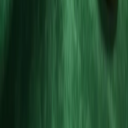
Sports Betting
CoinPoker
BetOnline
View all →
Promoções
$100,000 Guaranteed SAT at BetOnline: 5 Seats for $11
Winter Games Comet at PokerPlanets: $5,000 GTD Final
Day
Windfall Sit & Go at BetOnline: Win Up to 2500x Your Buy-
In
View all →
Blog
How to Choose an Online Poker Room to Play From the US
## WSOP Paradise 2026 in the Bahamas: Dates, Venue &
How to Qualify
Same effort, bigger return: we launch the new Tier system
View all →
Links