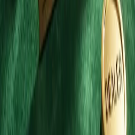
1
Cadastre-se na
BetOnline
pelo PokerDealsAI
2
Faça seu primeiro depósito e aproveite os bônus de boas-
vindas
3
Comece a acumular AI Points automaticamente
4
Explore o calendário da COPS 2026 no lobby
5
Classifique-se via satélites ou entre diretamente nos eventos
A série já está em andamento. Cada dia conta na corrida pelos
$3M+ garantidos de 2026.
Cadastre-se na BetOnline e comece a jogar a COPS 2026 →
Pronto para começar?
Registre-se através do nosso link exclusivo e maximize seus
benefícios.
Resgatar esta oferta agora
Ofertas verificadas
Cada promoção revisada e confirmada pela nossa equipe