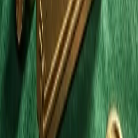
Variedade durante o ano todo:
Ao contrário de séries
concentradas em poucas semanas, a COPS 2026 oferece ação
constante durante 12 meses.
Acessibilidade:
O sistema de satélites permite que jogadores
recreativos e com bankroll limitado disputem eventos maiores.
Formatos diversos:
De turbos com níveis de 15 minutos a deep
stacks de estrutura lenta, há eventos para todos os estilos de jogo.
Field internacional:
A BetOnline atrai jogadores de vários países,
gerando fields competitivos, mas variados em nível.
Conclusão e Chamada para Ação
A
Championship Online Poker Series 2026
da BetOnline
representa uma oportunidade sustentada ao longo do ano inteiro para
competir por premiações garantidas superiores a $3 milhões. Com
mais de 190 torneios programados, satélites diários e formatos que
cobrem Hold'em, Omaha e variantes mistas, a série foi pensada para
manter viva a emoção do poker de torneio nos 365 dias do ano.
Pronto para fazer parte da COPS 2026?