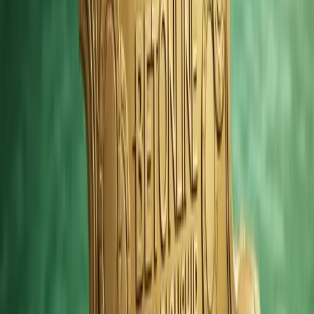
◆
Janeiro–Março:
Fase de abertura com eventos de warm-up
◆
Abril–Junho:
Aumento das garantias nos eventos semanais
◆
Julho–Setembro:
Alta temporada com eventos especiais
◆
Outubro–Dezembro:
Encerramento do ano com séries
finais e eventos de aniversário
Importante:
O cronograma específico de cada torneio,
incluindo horários e estruturas, é publicado com
antecedência no lobby da BetOnline. Recomendamos
acompanhar as atualizações regularmente.
Como Participar da COPS 2026
Passo 1: Conta Ativa na BetOnline
Se você ainda não tem conta, cadastre-se na
BetOnline
. O processo
é rápido e a sala aceita jogadores de diversas jurisdições.
Passo 2: Deposite na Sua Conta
Faça um depósito utilizando qualquer um dos métodos disponíveis
(criptomoedas, cartões, transferências). A BetOnline oferece bônus
de boas-vindas que podem aumentar seu bankroll inicial.