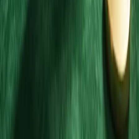
AI Points extra
Ganhe recompensas adicionais além do rakeback da sala
Pagamentos instantâneos
Saques rápidos processados em menos de 24 horas
Termos e Condições
▼
Voltar às Promoções
Resgatar esta oferta
Poker Rooms