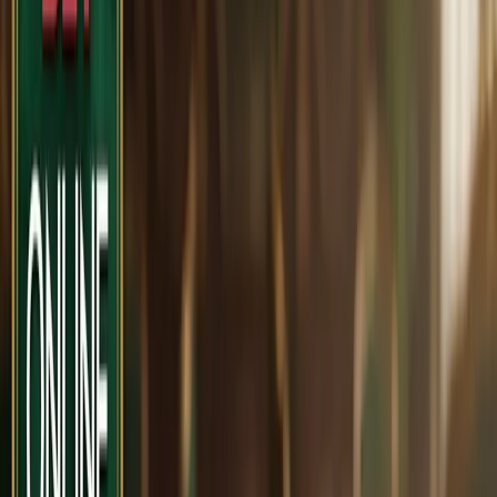
Compartilhar