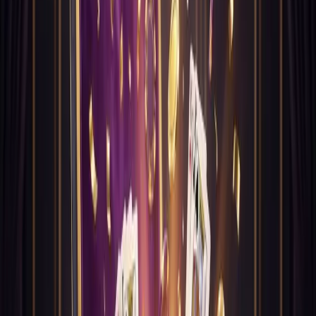
Telegram
Resgatar esta oferta
Disponível em
BetKings
♠
Hasta 80%
rakeback
BetKings Bônus de Boas-Vindas 2026:
Escolha Seu Caminho para o Sucesso
BetKings
, uma das salas mais populares da rede GGPoker, oferece