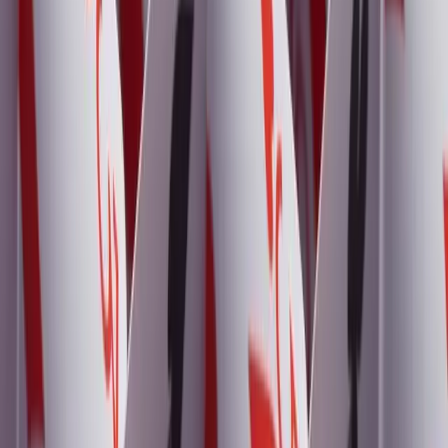
mão de ganhar o pote.
Para calcular mentalmente as pot odds você vai precisar: converter
razões em frações e porcentagens com rapidez, realizar vários
cálculos mentais simultâneos, reter números e dados, dividir as vezes
que você falha em melhorar a mão pelas vezes que consegue, somar
as fichas do pote com as que foram adicionadas nas rodadas de
apostas, dividir esse valor pelas fichas que você precisa pagar…
tudo isso é fundamental para calcular as pot odds em tempo real
enquanto a partida acontece.
E tudo isso levando em conta que você precisa saber
controlar os
seus tells
e não deixar o seu jogo ser lido pelos adversários.
Tenha em mente que desenvolver essas habilidades com os números
vai permitir que você obtenha dados muito precisos, se executados
corretamente durante a partida, para conhecer as suas