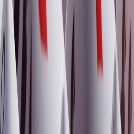
Gorgeous emotional young woman in a black dress
sitting at poker table with glass of champagne. Let the
smoke. Poker. Casino
As odds no poker são as probabilidades que você tem de ganhar
com base nas suas cartas, nas cartas comunitárias de cada rua e no
jogo dos seus adversários. Mas isso é falar de odds em termos
gerais; depois existem as pot odds, que levam em conta a
relação
entre o pote e a nossa jogada, as implied odds e as reverse
implied odds
, conceitos um pouco mais complexos.
Para disputar um pote, você precisa saber quais são as suas chances
de ganhá-lo, e para isso deve entender qual é a relação existente no
momento em que quer calculá-las entre
o pote, as suas cartas, o
seu projeto e os outs
(as cartas que você precisa para completar a
sua mão).