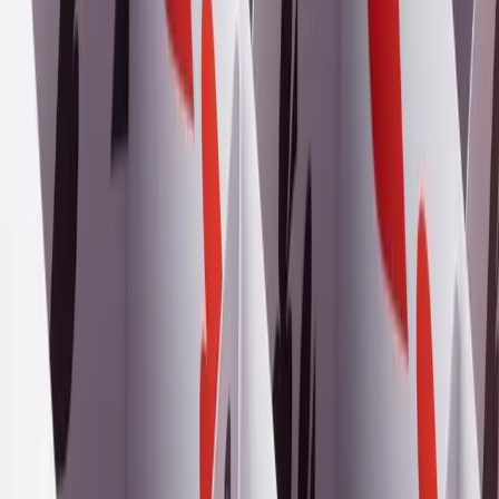
projeto, o nosso stack, as cartas do adversário e a nossa jogada. As
implied odds
são as probabilidades às quais podemos aspirar se
continuarmos apostando nas próximas rodadas. Ter isso claro é
fundamental para não se confundir no meio da partida e
comprometer as nossas verdadeiras chances.
Artigos Relacionados
general
Guía básica sobre cómo jugar bien al póker
general
Spin and Go: cómo jugar al póker SNG
general
general
Voltar ao Início