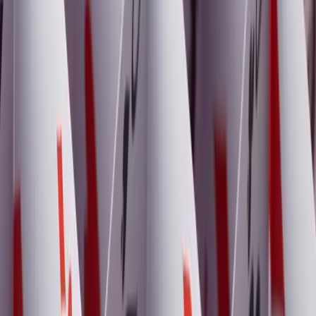
Calcular as pot odds no poker: como fazer
Não é novidade que o poker é, antes de tudo, um jogo de habilidade
matemática. Mas os cálculos relacionados às pot odds têm muito a
ver com
razões, porcentagens e frações
, e ainda são bastante
influenciados pelo momento em que você decide realizá-los. Por
isso, é preciso prestar atenção em tudo o que acontece na mesa para
saber quando calcular as probabilidades que você tem com a sua