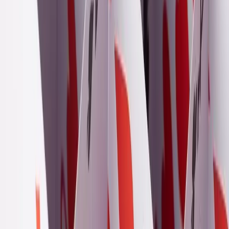
Links
Compare Rooms
Salas
About
Help
Contact
Editorial Policy
Legal Notice
Privacy Policy
Cookie Policy
Entrar
Sign Up
Become an Agent
Gestão de cookies
+18 · Jogue com Responsabilidade · Este site contém publicidade de
operadores de jogos regulamentados
©
2026
EasyAmericanPoker
·
Todos os direitos reservados